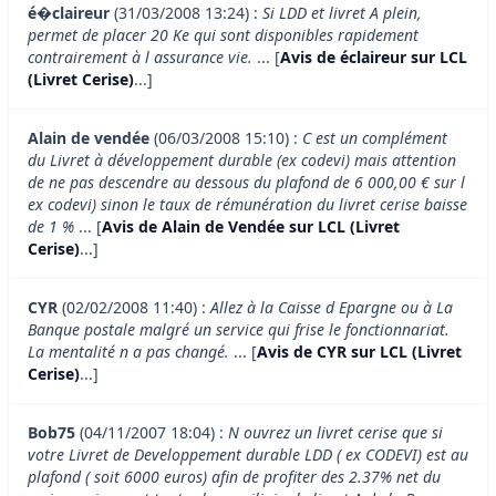
é�claireur
(31/03/2008 13:24) :
Si LDD et livret A plein,
permet de placer 20 Ke qui sont disponibles rapidement
contrairement à l assurance vie.
... [
Avis de éclaireur sur LCL
(Livret Cerise)
...]
Alain de vendée
(06/03/2008 15:10) :
C est un complément
du Livret à développement durable (ex codevi) mais attention
de ne pas descendre au dessous du plafond de 6 000,00 € sur l
ex codevi) sinon le taux de rémunération du livret cerise baisse
de 1 %
... [
Avis de Alain de Vendée sur LCL (Livret
Cerise)
...]
CYR
(02/02/2008 11:40) :
Allez à la Caisse d Epargne ou à La
Banque postale malgré un service qui frise le fonctionnariat.
La mentalité n a pas changé.
... [
Avis de CYR sur LCL (Livret
Cerise)
...]
Bob75
(04/11/2007 18:04) :
N ouvrez un livret cerise que si
votre Livret de Developpement durable LDD ( ex CODEVI) est au
plafond ( soit 6000 euros) afin de profiter des 2.37% net du