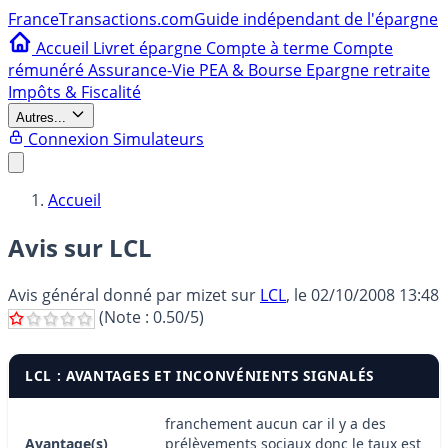
France
Transactions.com
Guide indépendant de l'épargne
Accueil
Livret épargne
Compte à terme
Compte
rémunéré
Assurance-Vie
PEA & Bourse
Epargne retraite
Impôts & Fiscalité
Autres...
Connexion
Simulateurs
Accueil
Avis sur LCL
Avis général donné par
mizet
sur
LCL
, le
02/10/2008 13:48
(Note :
0.50
/5)
LCL : AVANTAGES ET INCONVÉNIENTS SIGNALÉS
franchement aucun car il y a des
Avantage(s)
prélèvements sociaux donc le taux est