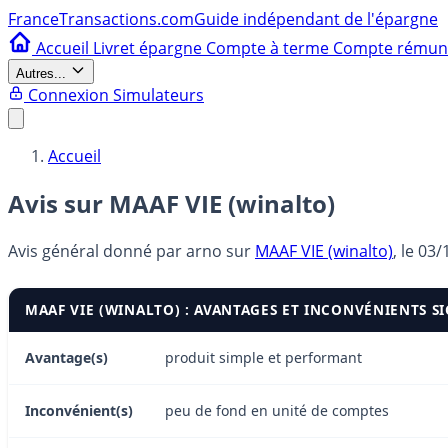
France
Transactions.com
Guide indépendant de l'épargne
Accueil
Livret épargne
Compte à terme
Compte rému
Autres...
Connexion
Simulateurs
Accueil
Avis sur MAAF VIE (winalto)
Avis général donné par
arno
sur
MAAF VIE (winalto)
, le
03/
MAAF VIE (WINALTO) : AVANTAGES ET INCONVÉNIENTS S
Avantage(s)
produit simple et performant
Inconvénient(s)
peu de fond en unité de comptes