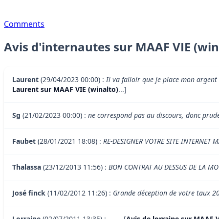
Comments
Avis d'internautes sur MAAF VIE (win
Laurent
(29/04/2023 00:00) :
Il va falloir que je place mon argen
Laurent sur MAAF VIE (winalto)
...]
Sg
(21/02/2023 00:00) :
ne correspond pas au discours, donc prud
Faubet
(28/01/2021 18:08) :
RE-DESIGNER VOTRE SITE INTERNET M
Thalassa
(23/12/2013 11:56) :
BON CONTRAT AU DESSUS DE LA M
José finck
(11/02/2012 11:26) :
Grande déception de votre taux 2
Lorraine
(02/07/2011 13:35) :
...
... [
Avis de lorraine sur MAAF V