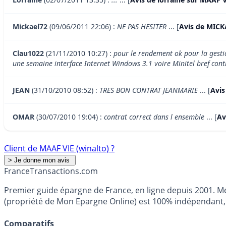
Mickael72
(09/06/2011 22:06) :
NE PAS HESITER
... [
Avis de MICK
Clau1022
(21/11/2010 10:27) :
pour le rendement ok pour la gestio
une semaine interface Internet Windows 3.1 voire Minitel bref cont
JEAN
(31/10/2010 08:52) :
TRES BON CONTRAT JEANMARIE
... [
Avis
OMAR
(30/07/2010 19:04) :
contrat correct dans l ensemble
... [
Av
Client de MAAF VIE (winalto) ?
France
Transactions.com
Premier guide épargne de France, en ligne depuis 2001. Mé
(propriété de Mon Epargne Online) est 100% indépendant, n
Comparatifs