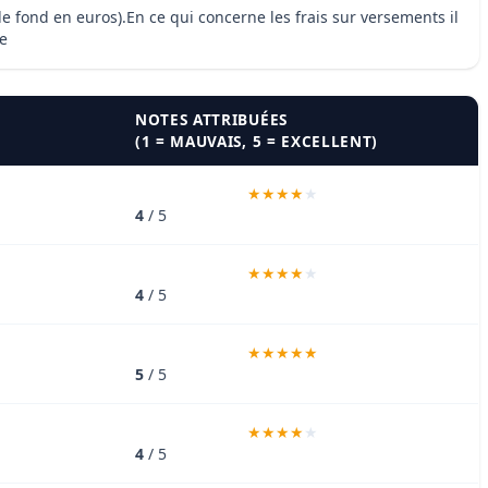
e fond en euros).En ce qui concerne les frais sur versements il
ie
NOTES ATTRIBUÉES
(1 = MAUVAIS, 5 = EXCELLENT)
4
/ 5
4
/ 5
5
/ 5
4
/ 5