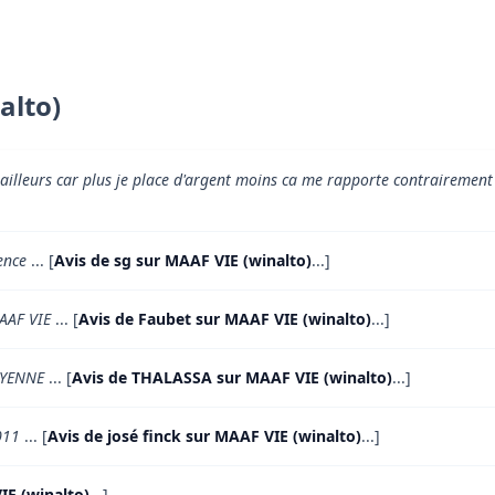
alto)
t ailleurs car plus je place d'argent moins ca me rapporte contraireme
ence
... [
Avis de sg sur MAAF VIE (winalto)
...]
AAF VIE
... [
Avis de Faubet sur MAAF VIE (winalto)
...]
OYENNE
... [
Avis de THALASSA sur MAAF VIE (winalto)
...]
011
... [
Avis de josé finck sur MAAF VIE (winalto)
...]
IE (winalto)
...]