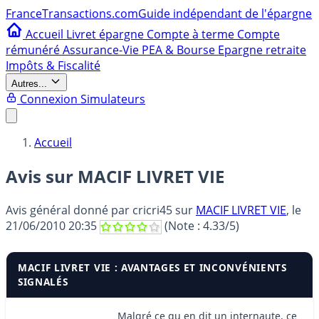
France
Transactions.com
Guide indépendant de l'épargne
Accueil
Livret épargne
Compte à terme
Compte
rémunéré
Assurance-Vie
PEA & Bourse
Epargne retraite
Impôts & Fiscalité
Autres...
Connexion
Simulateurs
Accueil
Avis sur MACIF LIVRET VIE
Avis général donné par
cricri45
sur
MACIF LIVRET VIE
, le
21/06/2010 20:35
(Note :
4.33
/5)
MACIF LIVRET VIE : AVANTAGES ET INCONVÉNIENTS
SIGNALÉS
Malgré ce qu en dit un internaute, ce