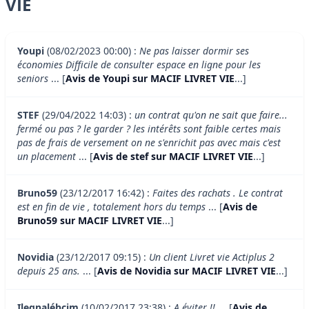
VIE
Youpi
(08/02/2023 00:00) :
Ne pas laisser dormir ses
économies Difficile de consulter espace en ligne pour les
seniors
... [
Avis de Youpi sur MACIF LIVRET VIE
...]
STEF
(29/04/2022 14:03) :
un contrat qu'on ne sait que faire...
fermé ou pas ? le garder ? les intérêts sont faible certes mais
pas de frais de versement on ne s'enrichit pas avec mais c'est
un placement
... [
Avis de stef sur MACIF LIVRET VIE
...]
Bruno59
(23/12/2017 16:42) :
Faites des rachats . Le contrat
est en fin de vie , totalement hors du temps
... [
Avis de
Bruno59 sur MACIF LIVRET VIE
...]
Novidia
(23/12/2017 09:15) :
Un client Livret vie Actiplus 2
depuis 25 ans.
... [
Avis de Novidia sur MACIF LIVRET VIE
...]
Ilegnaléhcim
(10/02/2017 23:38) :
A éviter !!
... [
Avis de