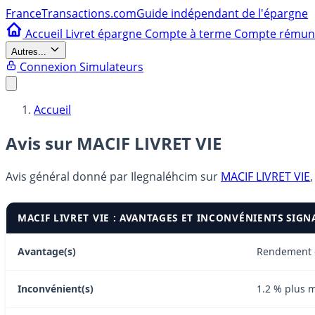
France
Transactions.com
Guide indépendant de l'épargne
Accueil
Livret épargne
Compte à terme
Compte rému
Autres...
Connexion
Simulateurs
Accueil
Avis sur MACIF LIVRET VIE
Avis général donné par
Ilegnaléhcim
sur
MACIF LIVRET VIE
,
MACIF LIVRET VIE : AVANTAGES ET INCONVÉNIENTS SIGN
Avantage(s)
Rendement e
Inconvénient(s)
1.2 % plus 