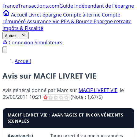
France
Transactions.com
Guide indépendant de l'épargne
Accueil
Livret épargne
Compte à terme
Compte
rémunéré
Assurance-Vie
PEA & Bourse
Epargne retraite
Impôts & Fiscalité
Autres...
Connexion
Simulateurs
Accueil
Avis sur MACIF LIVRET VIE
Avis général donné par
Marc
sur
MACIF LIVRET VIE
, le
05/06/2011 10:21
(Note :
1.67
/5)
MACIF LIVRET VIE : AVANTAGES ET INCONVÉNIENTS
SIGNALÉS
Avantage(s)
Taux correct il y a quelques années