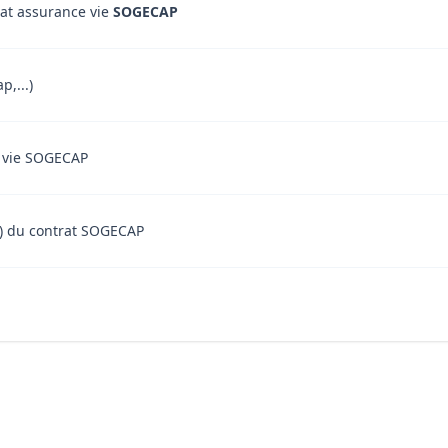
rat assurance vie
SOGECAP
p,...)
ce vie SOGECAP
ent) du contrat SOGECAP