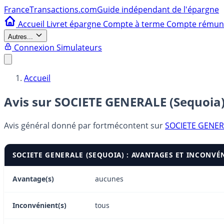
France
Transactions.com
Guide indépendant de l'épargne
Accueil
Livret épargne
Compte à terme
Compte rému
Autres...
Connexion
Simulateurs
Accueil
Avis sur SOCIETE GENERALE (Sequoia
Avis général donné par
fortmécontent
sur
SOCIETE GENER
SOCIETE GENERALE (SEQUOIA) : AVANTAGES ET INCONVÉ
Avantage(s)
aucunes
Inconvénient(s)
tous