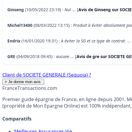
Ginseng
(10/05/2022 23:19) :
Nul
... [
Avis de Ginseng sur SOCI
Michel13400
(08/03/2022 13:15) :
Produit à éviter absolument pou
Endrix
(16/01/2020 19:31) :
A éviter la SG et ce type de contrat.
... 
GRE
(04/09/2018 09:45) :
aucune
... [
Avis de gre sur SOCIETE G
Client de SOCIETE GENERALE (Sequoia) ?
France
Transactions.com
Premier guide épargne de France, en ligne depuis 2001. Mé
(propriété de Mon Epargne Online) est 100% indépendant, n
Comparatifs
Meilleures Assurances-Vie