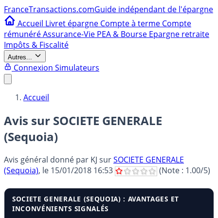
France
Transactions.com
Guide indépendant de l'épargne
Accueil
Livret épargne
Compte à terme
Compte
rémunéré
Assurance-Vie
PEA & Bourse
Epargne retraite
Impôts & Fiscalité
Autres...
Connexion
Simulateurs
Accueil
Avis sur SOCIETE GENERALE
(Sequoia)
Avis général donné par
KJ
sur
SOCIETE GENERALE
(Sequoia)
, le
15/01/2018 16:53
(Note :
1.00
/5)
SOCIETE GENERALE (SEQUOIA) : AVANTAGES ET
INCONVÉNIENTS SIGNALÉS