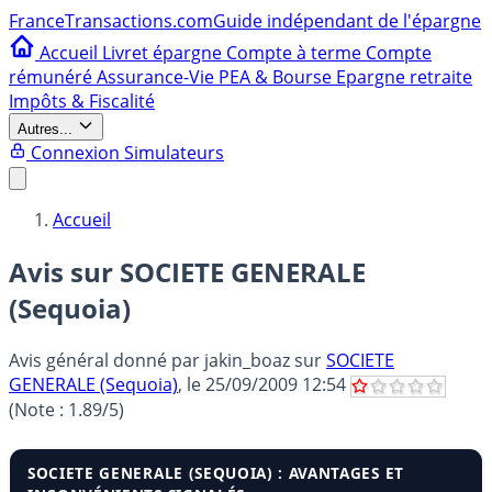
France
Transactions.com
Guide indépendant de l'épargne
Accueil
Livret épargne
Compte à terme
Compte
rémunéré
Assurance-Vie
PEA & Bourse
Epargne retraite
Impôts & Fiscalité
Autres...
Connexion
Simulateurs
Accueil
Avis sur SOCIETE GENERALE
(Sequoia)
Avis général donné par
jakin_boaz
sur
SOCIETE
GENERALE (Sequoia)
, le
25/09/2009 12:54
(Note :
1.89
/5)
SOCIETE GENERALE (SEQUOIA) : AVANTAGES ET