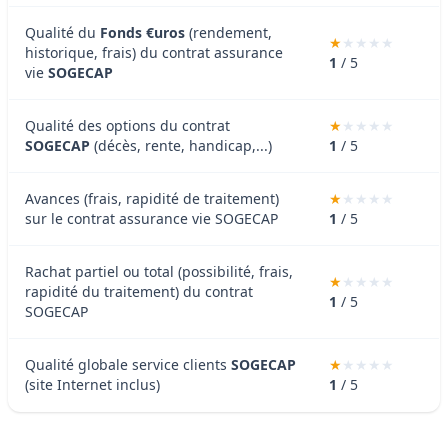
Qualité du
Fonds €uros
(rendement,
historique, frais) du contrat assurance
1
/ 5
vie
SOGECAP
Qualité des options du contrat
SOGECAP
(décès, rente, handicap,...)
1
/ 5
Avances (frais, rapidité de traitement)
sur le contrat assurance vie SOGECAP
1
/ 5
Rachat partiel ou total (possibilité, frais,
rapidité du traitement) du contrat
1
/ 5
SOGECAP
Qualité globale service clients
SOGECAP
(site Internet inclus)
1
/ 5