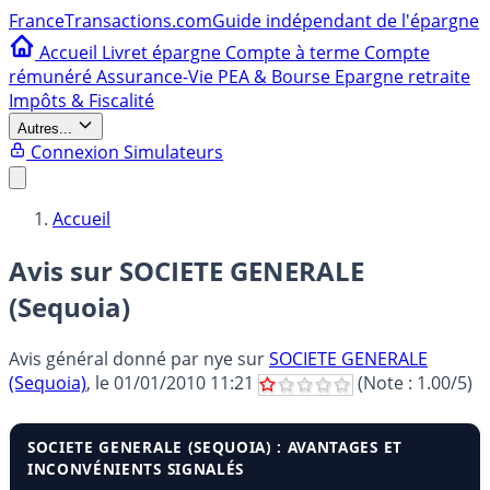
France
Transactions.com
Guide indépendant de l'épargne
Accueil
Livret épargne
Compte à terme
Compte
rémunéré
Assurance-Vie
PEA & Bourse
Epargne retraite
Impôts & Fiscalité
Autres...
Connexion
Simulateurs
Accueil
Avis sur SOCIETE GENERALE
(Sequoia)
Avis général donné par
nye
sur
SOCIETE GENERALE
(Sequoia)
, le
01/01/2010 11:21
(Note :
1.00
/5)
SOCIETE GENERALE (SEQUOIA) : AVANTAGES ET
INCONVÉNIENTS SIGNALÉS