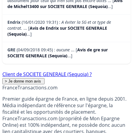
absolument pour ceux qui n'en sont pas encore dotés
... [
Avis
de Michel13400 sur SOCIETE GENERALE (Sequoia)
...]
Endrix
(16/01/2020 19:31) :
A éviter la SG et ce type de
contrat.
... [
Avis de Endrix sur SOCIETE GENERALE
(Sequoia)
...]
GRE
(04/09/2018 09:45) :
aucune
... [
Avis de gre sur
SOCIETE GENERALE (Sequoia)
...]
Client de SOCIETE GENERALE (Sequoia) ?
France
Transactions.com
Premier guide épargne de France, en ligne depuis 2001.
Média indépendant de référence sur l'épargne, la
fiscalité et les opportunités de placement.
FranceTransactions.com (propriété de Mon Epargne
Online) est 100% indépendant, ne possède donc aucun
lien capitalistique avec des courtiers, banques,