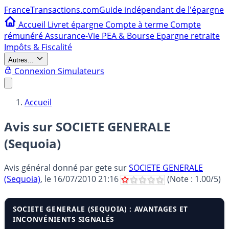
France
Transactions.com
Guide indépendant de l'épargne
Accueil
Livret épargne
Compte à terme
Compte
rémunéré
Assurance-Vie
PEA & Bourse
Epargne retraite
Impôts & Fiscalité
Autres...
Connexion
Simulateurs
Accueil
Avis sur SOCIETE GENERALE
(Sequoia)
Avis général donné par
gete
sur
SOCIETE GENERALE
(Sequoia)
, le
16/07/2010 21:16
(Note :
1.00
/5)
SOCIETE GENERALE (SEQUOIA) : AVANTAGES ET
INCONVÉNIENTS SIGNALÉS