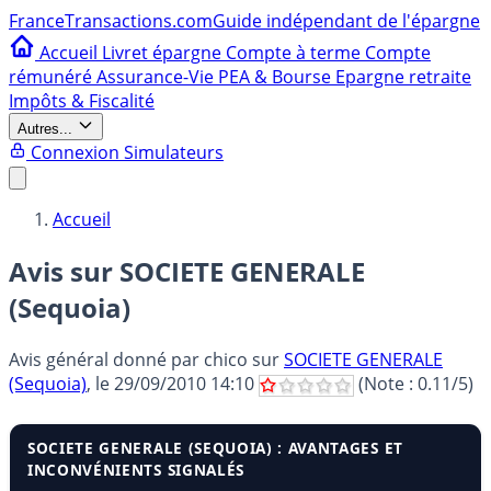
France
Transactions.com
Guide indépendant de l'épargne
Accueil
Livret épargne
Compte à terme
Compte
rémunéré
Assurance-Vie
PEA & Bourse
Epargne retraite
Impôts & Fiscalité
Autres...
Connexion
Simulateurs
Accueil
Avis sur SOCIETE GENERALE
(Sequoia)
Avis général donné par
chico
sur
SOCIETE GENERALE
(Sequoia)
, le
29/09/2010 14:10
(Note :
0.11
/5)
SOCIETE GENERALE (SEQUOIA) : AVANTAGES ET
INCONVÉNIENTS SIGNALÉS