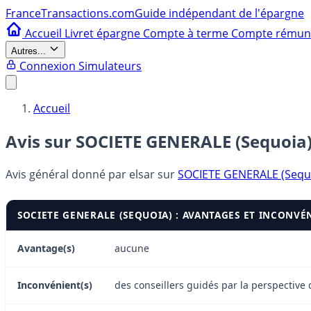
France
Transactions.com
Guide indépendant de l'épargne
Accueil
Livret épargne
Compte à terme
Compte rému
Autres...
Connexion
Simulateurs
Accueil
Avis sur SOCIETE GENERALE (Sequoia
Avis général donné par
elsar
sur
SOCIETE GENERALE (Sequ
SOCIETE GENERALE (SEQUOIA) : AVANTAGES ET INCONVÉ
Avantage(s)
aucune
Inconvénient(s)
des conseillers guidés par la perspective