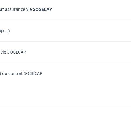
rat assurance vie
SOGECAP
p,...)
ce vie SOGECAP
ent) du contrat SOGECAP