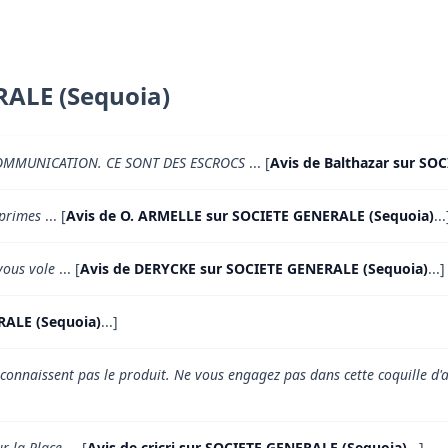
RALE (Sequoia)
OMMUNICATION. CE SONT DES ESCROCS
... [
Avis de Balthazar sur SO
 primes
... [
Avis de O. ARMELLE sur SOCIETE GENERALE (Sequoia)
...
SG vous vole
... [
Avis de DERYCKE sur SOCIETE GENERALE (Sequoia)
...]
RALE (Sequoia)
...]
 connaissent pas le produit. Ne vous engagez pas dans cette coquille d'
ur la Place
... [
Avis de cricri sur SOCIETE GENERALE (Sequoia)
...]