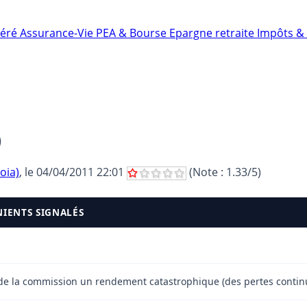
néré
Assurance-Vie
PEA & Bourse
Epargne retraite
Impôts & 
)
oia)
, le
04/04/2011 22:01
(Note :
1.33
/5)
NIENTS SIGNALÉS
 de la commission un rendement catastrophique (des pertes continue