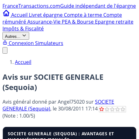
France
Transactions.com
Guide indépendant de l'épargne
Accueil
Livret épargne
Compte à terme
Compte
rémunéré
Assurance-Vie
PEA & Bourse
Epargne retraite
Impôts & Fiscalité
Autres...
Connexion
Simulateurs
Accueil
Avis sur SOCIETE GENERALE
(Sequoia)
Avis général donné par
Angel75020
sur
SOCIETE
GENERALE (Sequoia)
, le
30/08/2011 17:14
(Note :
1.00
/5)
SOCIETE GENERALE (SEQUOIA) : AVANTAGES ET