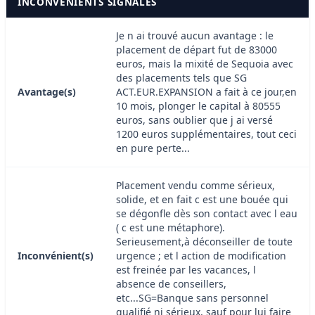
INCONVÉNIENTS SIGNALÉS
Je n ai trouvé aucun avantage : le
placement de départ fut de 83000
euros, mais la mixité de Sequoia avec
des placements tels que SG
Avantage(s)
ACT.EUR.EXPANSION a fait à ce jour,en
10 mois, plonger le capital à 80555
euros, sans oublier que j ai versé
1200 euros supplémentaires, tout ceci
en pure perte...
Placement vendu comme sérieux,
solide, et en fait c est une bouée qui
se dégonfle dès son contact avec l eau
( c est une métaphore).
Serieusement,à déconseiller de toute
Inconvénient(s)
urgence ; et l action de modification
est freinée par les vacances, l
absence de conseillers,
etc...SG=Banque sans personnel
qualifié ni sérieux, sauf pour lui faire