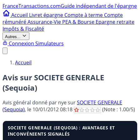
France
Transactions.com
Guide indépendant de l'épargne
Accueil
Livret épargne
Compte à terme
Compte
rémunéré
Assurance-Vie
PEA & Bourse
Epargne retraite
Impôts & Fiscalité
Autres...
Connexion
Simulateurs
Accueil
Avis sur SOCIETE GENERALE
(Sequoia)
Avis général donné par
nye
sur
SOCIETE GENERALE
(Sequoia)
, le
10/01/2012 08:18
(Note :
1.00
/5)
SOCIETE GENERALE (SEQUOIA) : AVANTAGES ET
INCONVÉNIENTS SIGNALÉS