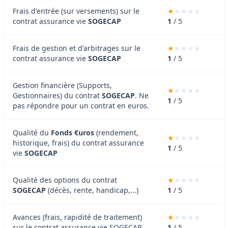
Frais d'entrée (sur versements) sur le
contrat assurance vie
SOGECAP
1
/ 5
Frais de gestion et d'arbitrages sur le
contrat assurance vie
SOGECAP
1
/ 5
Gestion financière (Supports,
Gestionnaires) du contrat
SOGECAP
. Ne
1
/ 5
pas répondre pour un contrat en euros.
Qualité du
Fonds €uros
(rendement,
historique, frais) du contrat assurance
1
/ 5
vie
SOGECAP
Qualité des options du contrat
SOGECAP
(décès, rente, handicap,...)
1
/ 5
Avances (frais, rapidité de traitement)
sur le contrat assurance vie SOGECAP
1
/ 5