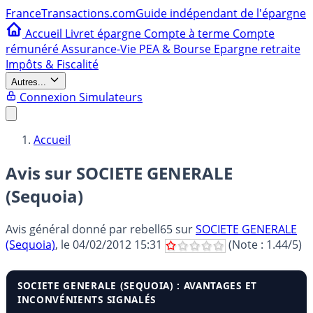
France
Transactions.com
Guide indépendant de l'épargne
Accueil
Livret épargne
Compte à terme
Compte
rémunéré
Assurance-Vie
PEA & Bourse
Epargne retraite
Impôts & Fiscalité
Autres...
Connexion
Simulateurs
Accueil
Avis sur SOCIETE GENERALE
(Sequoia)
Avis général donné par
rebell65
sur
SOCIETE GENERALE
(Sequoia)
, le
04/02/2012 15:31
(Note :
1.44
/5)
SOCIETE GENERALE (SEQUOIA) : AVANTAGES ET
INCONVÉNIENTS SIGNALÉS