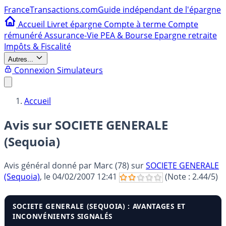
France
Transactions.com
Guide indépendant de l'épargne
Accueil
Livret épargne
Compte à terme
Compte
rémunéré
Assurance-Vie
PEA & Bourse
Epargne retraite
Impôts & Fiscalité
Autres...
Connexion
Simulateurs
Accueil
Avis sur SOCIETE GENERALE
(Sequoia)
Avis général donné par
Marc (78)
sur
SOCIETE GENERALE
(Sequoia)
, le
04/02/2007 12:41
(Note :
2.44
/5)
SOCIETE GENERALE (SEQUOIA) : AVANTAGES ET
INCONVÉNIENTS SIGNALÉS