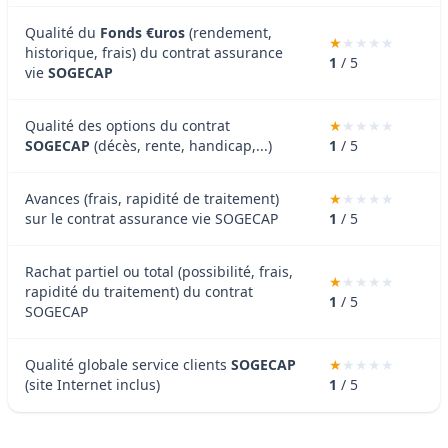
Qualité du
Fonds €uros
(rendement,
historique, frais) du contrat assurance
1
/ 5
vie
SOGECAP
Qualité des options du contrat
SOGECAP
(décès, rente, handicap,...)
1
/ 5
Avances (frais, rapidité de traitement)
sur le contrat assurance vie SOGECAP
1
/ 5
Rachat partiel ou total (possibilité, frais,
rapidité du traitement) du contrat
1
/ 5
SOGECAP
Qualité globale service clients
SOGECAP
(site Internet inclus)
1
/ 5