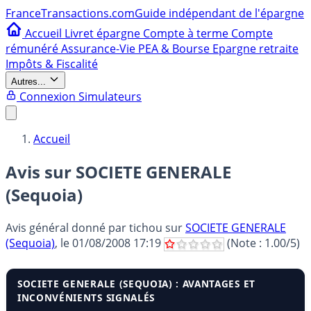
France
Transactions.com
Guide indépendant de l'épargne
Accueil
Livret épargne
Compte à terme
Compte
rémunéré
Assurance-Vie
PEA & Bourse
Epargne retraite
Impôts & Fiscalité
Autres...
Connexion
Simulateurs
Accueil
Avis sur SOCIETE GENERALE
(Sequoia)
Avis général donné par
tichou
sur
SOCIETE GENERALE
(Sequoia)
, le
01/08/2008 17:19
(Note :
1.00
/5)
SOCIETE GENERALE (SEQUOIA) : AVANTAGES ET
INCONVÉNIENTS SIGNALÉS