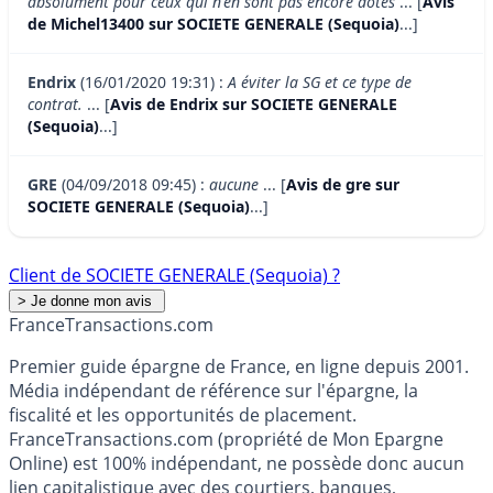
absolument pour ceux qui n'en sont pas encore dotés
... [
Avis
de Michel13400 sur SOCIETE GENERALE (Sequoia)
...]
Endrix
(16/01/2020 19:31) :
A éviter la SG et ce type de
contrat.
... [
Avis de Endrix sur SOCIETE GENERALE
(Sequoia)
...]
GRE
(04/09/2018 09:45) :
aucune
... [
Avis de gre sur
SOCIETE GENERALE (Sequoia)
...]
Client de SOCIETE GENERALE (Sequoia) ?
France
Transactions.com
Premier guide épargne de France, en ligne depuis 2001.
Média indépendant de référence sur l'épargne, la
fiscalité et les opportunités de placement.
FranceTransactions.com (propriété de Mon Epargne
Online) est 100% indépendant, ne possède donc aucun
lien capitalistique avec des courtiers, banques,