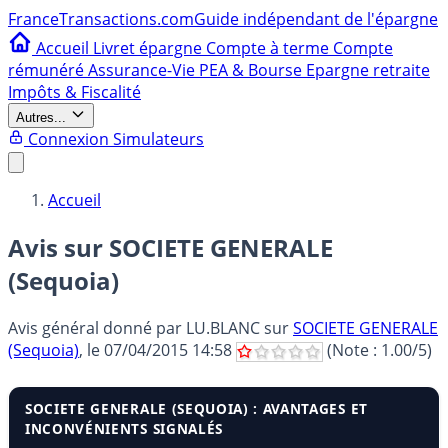
France
Transactions.com
Guide indépendant de l'épargne
Accueil
Livret épargne
Compte à terme
Compte
rémunéré
Assurance-Vie
PEA & Bourse
Epargne retraite
Impôts & Fiscalité
Autres...
Connexion
Simulateurs
Accueil
Avis sur SOCIETE GENERALE
(Sequoia)
Avis général donné par
LU.BLANC
sur
SOCIETE GENERALE
(Sequoia)
, le
07/04/2015 14:58
(Note :
1.00
/5)
SOCIETE GENERALE (SEQUOIA) : AVANTAGES ET
INCONVÉNIENTS SIGNALÉS