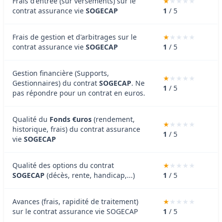
Frais d'entrée (sur versements) sur le
contrat assurance vie
SOGECAP
1
/ 5
Frais de gestion et d'arbitrages sur le
contrat assurance vie
SOGECAP
1
/ 5
Gestion financière (Supports,
Gestionnaires) du contrat
SOGECAP
. Ne
1
/ 5
pas répondre pour un contrat en euros.
Qualité du
Fonds €uros
(rendement,
historique, frais) du contrat assurance
1
/ 5
vie
SOGECAP
Qualité des options du contrat
SOGECAP
(décès, rente, handicap,...)
1
/ 5
Avances (frais, rapidité de traitement)
sur le contrat assurance vie SOGECAP
1
/ 5