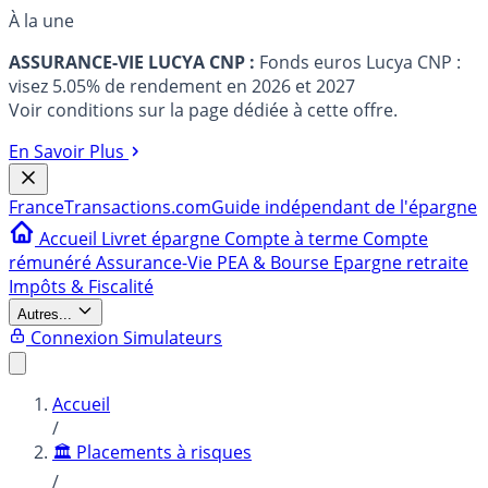
À la une
ASSURANCE-VIE LUCYA CNP :
Fonds euros Lucya CNP :
visez 5.05% de rendement en 2026 et 2027
Voir conditions sur la page dédiée à cette offre.
En Savoir Plus
France
Transactions.com
Guide indépendant de l'épargne
Accueil
Livret épargne
Compte à terme
Compte
rémunéré
Assurance-Vie
PEA & Bourse
Epargne retraite
Impôts & Fiscalité
Autres...
Connexion
Simulateurs
Accueil
/
🏛️ Placements à risques
/