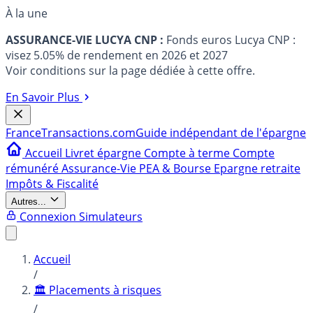
À la une
ASSURANCE-VIE LUCYA CNP :
Fonds euros Lucya CNP :
visez 5.05% de rendement en 2026 et 2027
Voir conditions sur la page dédiée à cette offre.
En Savoir Plus
France
Transactions.com
Guide indépendant de l'épargne
Accueil
Livret épargne
Compte à terme
Compte
rémunéré
Assurance-Vie
PEA & Bourse
Epargne retraite
Impôts & Fiscalité
Autres...
Connexion
Simulateurs
Accueil
/
🏛️ Placements à risques
/