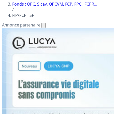
Fonds : OPC, Sicav, OPCVM, FCP, FPCI, FCPR...
/
FIP/FCPI ISF
Annonce partenaire