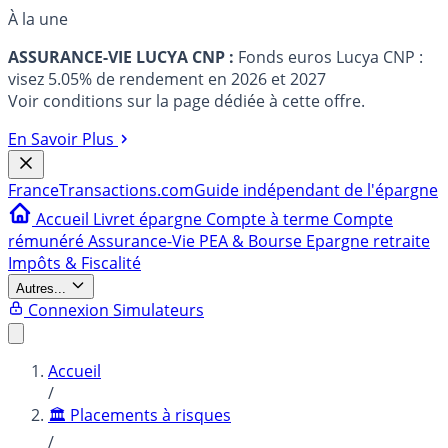
À la une
ASSURANCE-VIE LUCYA CNP :
Fonds euros Lucya CNP :
visez 5.05% de rendement en 2026 et 2027
Voir conditions sur la page dédiée à cette offre.
En Savoir Plus
France
Transactions.com
Guide indépendant de l'épargne
Accueil
Livret épargne
Compte à terme
Compte
rémunéré
Assurance-Vie
PEA & Bourse
Epargne retraite
Impôts & Fiscalité
Autres...
Connexion
Simulateurs
Accueil
/
🏛️ Placements à risques
/