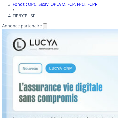
Fonds : OPC, Sicav, OPCVM, FCP, FPCI, FCPR...
/
FIP/FCPI ISF
Annonce partenaire