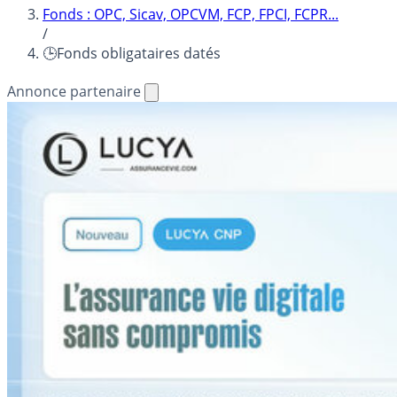
Fonds : OPC, Sicav, OPCVM, FCP, FPCI, FCPR...
/
🕒Fonds obligataires datés
Annonce partenaire