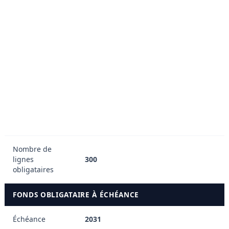
CCC+ (High Yield) Risque
considérable
CCC (High Yield) Faible probabilité
d'atteindre ses objectifs
CC (High Yield) Obligation très
spéculative et très risquée
C (High Yield) Proche de la faillite
Nombre de
lignes
300
obligataires
FONDS OBLIGATAIRE À ÉCHÉANCE
Échéance
2031