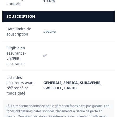
1.14 %
annuels
SOUSCRIPTION
Date limite de
aucune
souscription
Éligible en
assurance-
✅
vie/PER
assurance
Liste des
assureurs ayant
GENERALI, SPIRICA, SURAVENIR,
référencé ce
SWISSLIFE, CARDIF
fonds daté
(*) Le rendement annoncé par le gérant du fonds n'est pas garanti. Les
fonds obligataires datés sont des placements à risque de perte en
capital. Données indicatives. Se réferer à la documentation officielle