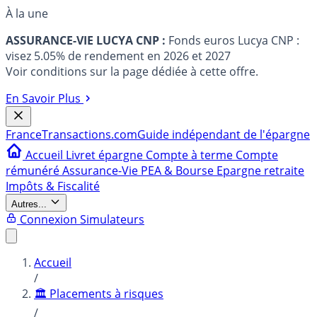
À la une
ASSURANCE-VIE LUCYA CNP :
Fonds euros Lucya CNP :
visez 5.05% de rendement en 2026 et 2027
Voir conditions sur la page dédiée à cette offre.
En Savoir Plus
France
Transactions.com
Guide indépendant de l'épargne
Accueil
Livret épargne
Compte à terme
Compte
rémunéré
Assurance-Vie
PEA & Bourse
Epargne retraite
Impôts & Fiscalité
Autres...
Connexion
Simulateurs
Accueil
/
🏛️ Placements à risques
/