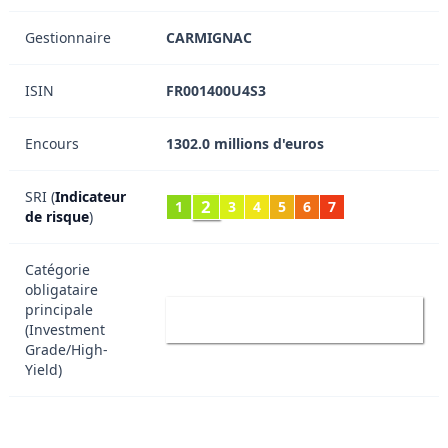
Gestionnaire
CARMIGNAC
ISIN
FR001400U4S3
Encours
1302.0 millions d'euros
SRI (
Indicateur
2
1
3
4
5
6
7
de risque
)
Catégorie
obligataire
IG
principale
Investment Grade
(Investment
Grade/High-
Yield)
AAA (Investment Grade) Qualité