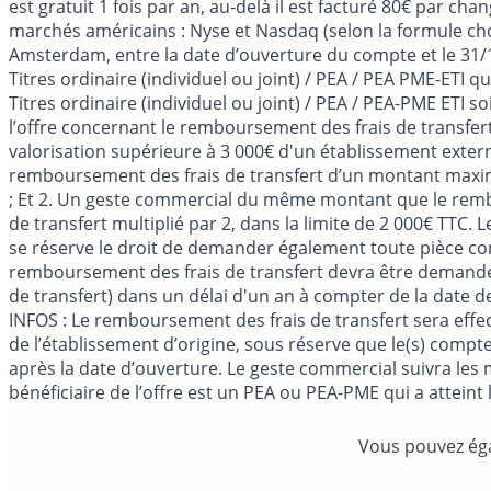
est gratuit 1 fois par an, au-delà il est facturé 80€ par c
marchés américains : Nyse et Nasdaq (selon la formule choi
Amsterdam, entre la date d’ouverture du compte et le 31/
Titres ordinaire (individuel ou joint) / PEA / PEA PME-ETI 
Titres ordinaire (individuel ou joint) / PEA / PEA-PME ETI 
l’offre concernant le remboursement des frais de transfert
valorisation supérieure à 3 000€ d'un établissement ext
remboursement des frais de transfert d’un montant maximu
; Et 2. Un geste commercial du même montant que le rem
de transfert multiplié par 2, dans la limite de 2 000€ TTC
se réserve le droit de demander également toute pièce com
remboursement des frais de transfert devra être demandé su
de transfert) dans un délai d'un an à compter de la date 
INFOS
: Le remboursement des frais de transfert sera effect
de l’établissement d’origine, sous réserve que le(s) compt
après la date d’ouverture. Le geste commercial suivra le
bénéficiaire de l’offre est un PEA ou PEA-PME qui a atteint
Vous pouvez éga