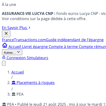
À la une
ASSURANCE-VIE LUCYA CNP :
Fonds euros Lucya CNP : vi
Voir conditions sur la page dédiée à cette offre.
En Savoir Plus
France
Transactions.com
Guide indépendant de l'épargne
Accueil
Livret épargne
Compte à terme
Compte rému
Autres...
Connexion
Simulateurs
Accueil
/
🏛️ Placements à risques
/
🏛️ PEA
🏛️ PEA
•
Publié le
jeudi 21 août 2025
, mis à jour le
mardi 1