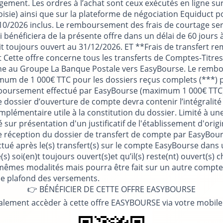
hangement. Les ordres à l’achat sont ceux exécutés en ligne s
sie) ainsi que sur la plateforme de négociation Equiduct pou
10/2026 inclus. Le remboursement des frais de courtage se
qui bénéficiera de la présente offre dans un délai de 60 jou
soit toujours ouvert au 31/12/2026. ET **Frais de transfert 
 Cette offre concerne tous les transferts de Comptes-Titres 
erne au Groupe La Banque Postale vers EasyBourse. Le remb
m de 1 000€ TTC pour les dossiers reçus complets (***) pa
boursement effectué par EasyBourse (maximum 1 000€ TTC).
. Le dossier d’ouverture de compte devra contenir l’intégra
plémentaire utile à la constitution du dossier. Limité à un
r présentation d'un justificatif de l'établissement d'origi
de réception du dossier de transfert de compte par EasyBour
ué après le(s) transfert(s) sur le compte EasyBourse dans un
e(s) soi(en)t toujours ouvert(s)et qu’il(s) reste(nt) ouvert
s mêmes modalités mais pourra être fait sur un autre compt
 le plafond des versements.
👉 BÉNÉFICIER DE CETTE OFFRE EASYBOURSE
lement accèder à cette offre EASYBOURSE via votre mobil