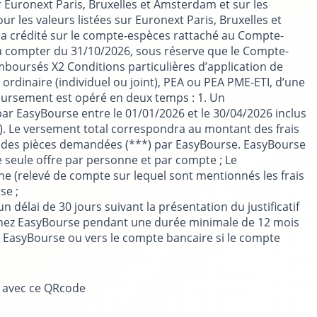
ur Euronext Paris, Bruxelles et Amsterdam et sur les
r les valeurs listées sur Euronext Paris, Bruxelles et
ra crédité sur le compte-espèces rattaché au Compte-
rs à compter du 31/10/2026, sous réserve que le Compte-
remboursés X2 Conditions particulières d’application de
ordinaire (individuel ou joint), PEA ou PEA PME-ETI, d’une
oursement est opéré en deux temps : 1. Un
r EasyBourse entre le 01/01/2026 et le 30/04/2026 inclus
 Le versement total correspondra au montant des frais
lité des pièces demandées (***) par EasyBourse. EasyBourse
e seule offre par personne et par compte ; Le
ne (relevé de compte sur lequel sont mentionnés les frais
se ;
 délai de 30 jours suivant la présentation du justificatif
(s) chez EasyBourse pendant une durée minimale de 12 mois
e EasyBourse ou vers le compte bancaire si le compte
e avec ce QRcode