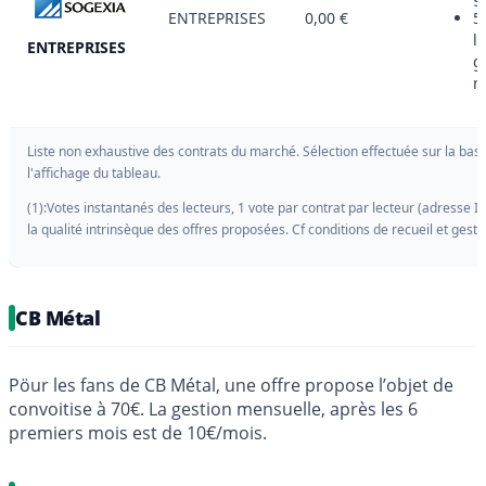
ENTREPRISES
0,00 €
5
l
ENTREPRISES
g
m
Liste non exhaustive des contrats du marché. Sélection effectuée sur la bas
l'affichage du tableau.
(1):Votes instantanés des lecteurs, 1 vote par contrat par lecteur (adresse IP)
la qualité intrinsèque des offres proposées. Cf conditions de recueil et gest
CB Métal
Pöur les fans de CB Métal, une offre propose l’objet de
convoitise à 70€. La gestion mensuelle, après les 6
premiers mois est de 10€/mois.