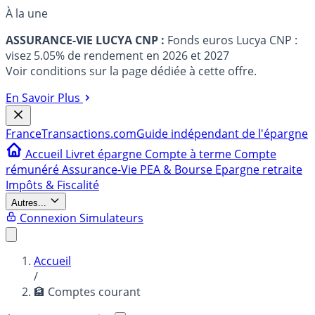
À la une
ASSURANCE-VIE LUCYA CNP :
Fonds euros Lucya CNP :
visez 5.05% de rendement en 2026 et 2027
Voir conditions sur la page dédiée à cette offre.
En Savoir Plus
France
Transactions.com
Guide indépendant de l'épargne
Accueil
Livret épargne
Compte à terme
Compte
rémunéré
Assurance-Vie
PEA & Bourse
Epargne retraite
Impôts & Fiscalité
Autres...
Connexion
Simulateurs
Accueil
/
🏦 Comptes courant