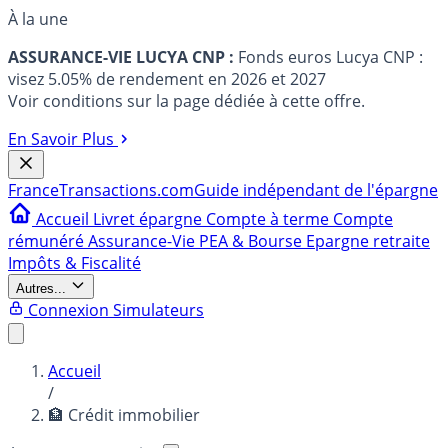
À la une
ASSURANCE-VIE LUCYA CNP :
Fonds euros Lucya CNP :
visez 5.05% de rendement en 2026 et 2027
Voir conditions sur la page dédiée à cette offre.
En Savoir Plus
France
Transactions.com
Guide indépendant de l'épargne
Accueil
Livret épargne
Compte à terme
Compte
rémunéré
Assurance-Vie
PEA & Bourse
Epargne retraite
Impôts & Fiscalité
Autres...
Connexion
Simulateurs
Accueil
/
🏦 Crédit immobilier