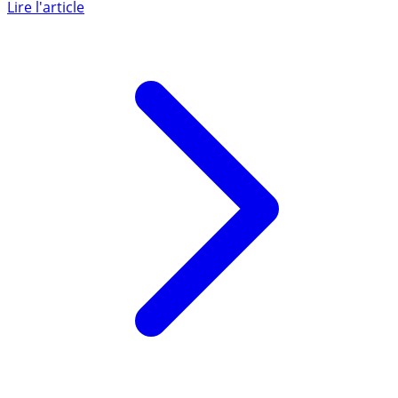
voiture électrique en légère hausse au 1er juillet 2025 .
Ces (...)
Lire l'article