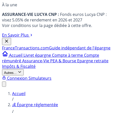
À la une
ASSURANCE-VIE LUCYA CNP :
Fonds euros Lucya CNP :
visez 5.05% de rendement en 2026 et 2027
Voir conditions sur la page dédiée à cette offre.
En Savoir Plus
France
Transactions.com
Guide indépendant de l'épargne
Accueil
Livret épargne
Compte à terme
Compte
rémunéré
Assurance-Vie
PEA & Bourse
Epargne retraite
Impôts & Fiscalité
Autres...
Connexion
Simulateurs
Accueil
/
💰 Épargne réglementée
/