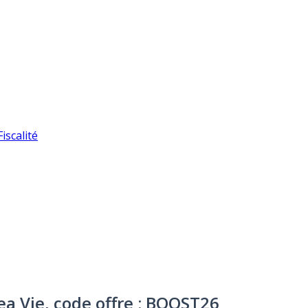
iscalité
xea Vie, code offre : BOOST26