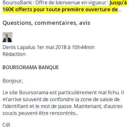
BoursoBank : Offre de bienvenue en vigueur :
Jusqu'à
160€ offerts pour toute première ouverture de
compte courant, sous conditions.
Carte bancaire VISA
Questions, commentaires, avis
Premier gratuite sans limitation de durée, sous
conditions. Détails.
Denis Lapalus
1er mai 2018 à 10h44min
Rédaction
BOURSORAMA BANQUE
Bonjour,
Le site Boursorama est particulièrement mal fichu. Il
m’arrive souvent de confondre la zone de saisie de
l’identifiant et le mot de passe. Maintenant, d’autres
soucis peuvent être rencontrés...
Cdt