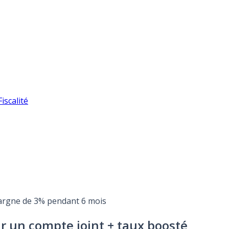
iscalité
épargne de 3% pendant 6 mois
our un compte joint + taux boosté