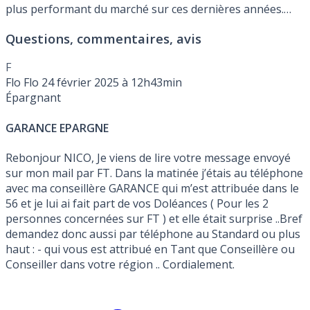
plus performant du marché sur ces dernières années.
GARANCE EPARGNE, offre de bienvenue en vigueur :
Questions, commentaires, avis
jusqu'à 1.000€ offerts, sous conditions, à saisir avant le
Lundi 31 Août 2026.
F
Flo Flo
24 février 2025 à 12h43min
Épargnant
GARANCE EPARGNE
Rebonjour NICO, Je viens de lire votre message envoyé
sur mon mail par FT. Dans la matinée j’étais au téléphone
avec ma conseillère GARANCE qui m’est attribuée dans le
56 et je lui ai fait part de vos Doléances ( Pour les 2
personnes concernées sur FT ) et elle était surprise ..Bref
demandez donc aussi par téléphone au Standard ou plus
haut : - qui vous est attribué en Tant que Conseillère ou
Conseiller dans votre région .. Cordialement.