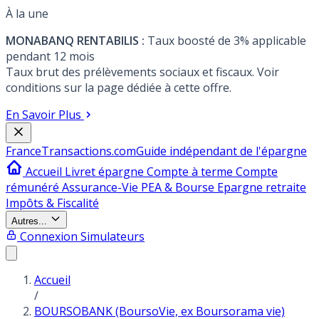
À la une
MONABANQ RENTABILIS :
Taux boosté de 3% applicable
pendant 12 mois
Taux brut des prélèvements sociaux et fiscaux. Voir
conditions sur la page dédiée à cette offre.
En Savoir Plus
France
Transactions.com
Guide indépendant de l'épargne
Accueil
Livret épargne
Compte à terme
Compte
rémunéré
Assurance-Vie
PEA & Bourse
Epargne retraite
Impôts & Fiscalité
Autres...
Connexion
Simulateurs
Accueil
/
BOURSOBANK (BoursoVie, ex Boursorama vie)