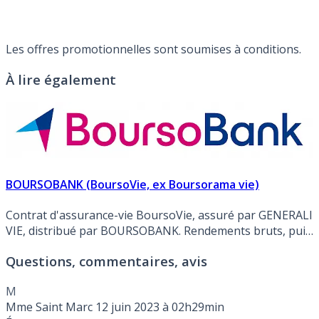
Les offres promotionnelles sont soumises à conditions.
À lire également
BOURSOBANK (BoursoVie, ex Boursorama vie)
Contrat d'assurance-vie BoursoVie, assuré par GENERALI
VIE, distribué par BOURSOBANK. Rendements bruts, puis
nets (des prélèvements sociaux et des frais de gestion)
Questions, commentaires, avis
des fonds en euros : EUROSSIMA FG 75 2025: 1.670% brut,
EURO EXCLUSIF 2025: 3.000% brut
M
Mme Saint Marc
12 juin 2023 à 02h29min