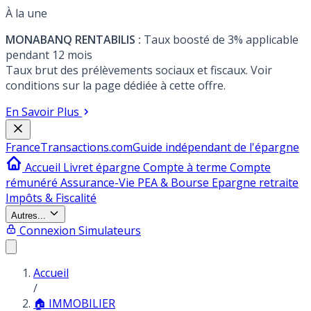
À la une
MONABANQ RENTABILIS :
Taux boosté de 3% applicable
pendant 12 mois
Taux brut des prélèvements sociaux et fiscaux. Voir
conditions sur la page dédiée à cette offre.
En Savoir Plus
France
Transactions.com
Guide indépendant de l'épargne
Accueil
Livret épargne
Compte à terme
Compte
rémunéré
Assurance-Vie
PEA & Bourse
Epargne retraite
Impôts & Fiscalité
Autres...
Connexion
Simulateurs
Accueil
/
🏠 IMMOBILIER