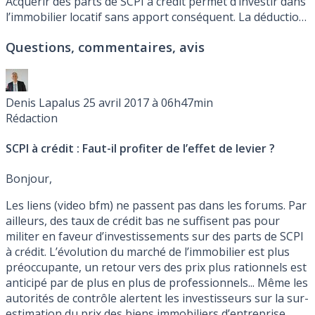
Acquérir des parts de SCPI à crédit permet d’investir dans
l’immobilier locatif sans apport conséquent. La déduction
des intérêts d’emprunts dans le cadre d’un déficit foncier
Questions, commentaires, avis
constitue un effet de levier à priori attractif. Faut-il en
profiter ?
Denis Lapalus
25 avril 2017 à 06h47min
Rédaction
SCPI à crédit : Faut-il profiter de l’effet de levier ?
Bonjour,
Les liens (video bfm) ne passent pas dans les forums. Par
ailleurs, des taux de crédit bas ne suffisent pas pour
militer en faveur d’investissements sur des parts de SCPI
à crédit. L’évolution du marché de l’immobilier est plus
préoccupante, un retour vers des prix plus rationnels est
anticipé par de plus en plus de professionnels... Même les
autorités de contrôle alertent les investisseurs sur la sur-
estimation du prix des biens immobiliers d’entreprise,