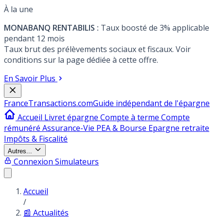
À la une
MONABANQ RENTABILIS :
Taux boosté de 3% applicable
pendant 12 mois
Taux brut des prélèvements sociaux et fiscaux. Voir
conditions sur la page dédiée à cette offre.
En Savoir Plus
France
Transactions.com
Guide indépendant de l'épargne
Accueil
Livret épargne
Compte à terme
Compte
rémunéré
Assurance-Vie
PEA & Bourse
Epargne retraite
Impôts & Fiscalité
Autres...
Connexion
Simulateurs
Accueil
/
📰 Actualités