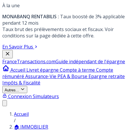
À la une
MONABANQ RENTABILIS :
Taux boosté de 3% applicable
pendant 12 mois
Taux brut des prélèvements sociaux et fiscaux. Voir
conditions sur la page dédiée à cette offre.
En Savoir Plus
France
Transactions.com
Guide indépendant de l'épargne
Accueil
Livret épargne
Compte à terme
Compte
rémunéré
Assurance-Vie
PEA & Bourse
Epargne retraite
Impôts & Fiscalité
Autres...
Connexion
Simulateurs
Accueil
/
🏠 IMMOBILIER