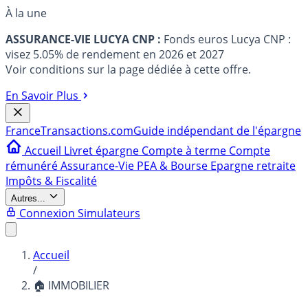
À la une
ASSURANCE-VIE LUCYA CNP :
Fonds euros Lucya CNP :
visez 5.05% de rendement en 2026 et 2027
Voir conditions sur la page dédiée à cette offre.
En Savoir Plus
France
Transactions.com
Guide indépendant de l'épargne
Accueil
Livret épargne
Compte à terme
Compte
rémunéré
Assurance-Vie
PEA & Bourse
Epargne retraite
Impôts & Fiscalité
Autres...
Connexion
Simulateurs
Accueil
/
🏠 IMMOBILIER