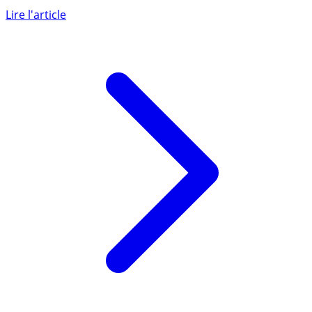
D’après le site PAP, les investisseurs ont encore de belles
opportunités d’investissement en immobilier locatif
dans (...)
Lire l'article