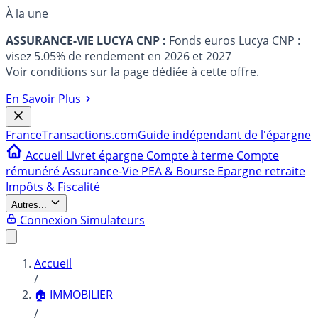
À la une
ASSURANCE-VIE LUCYA CNP :
Fonds euros Lucya CNP :
visez 5.05% de rendement en 2026 et 2027
Voir conditions sur la page dédiée à cette offre.
En Savoir Plus
France
Transactions.com
Guide indépendant de l'épargne
Accueil
Livret épargne
Compte à terme
Compte
rémunéré
Assurance-Vie
PEA & Bourse
Epargne retraite
Impôts & Fiscalité
Autres...
Connexion
Simulateurs
Accueil
/
🏠 IMMOBILIER
/