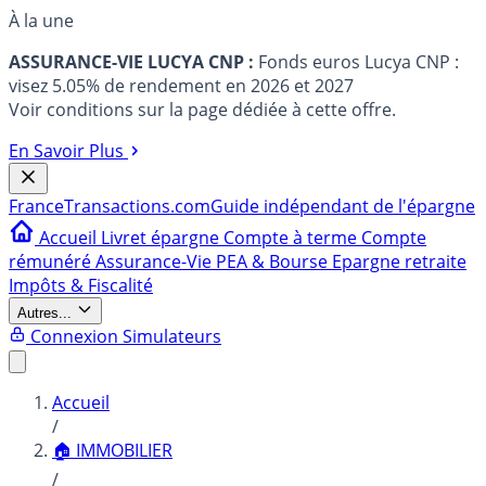
À la une
ASSURANCE-VIE LUCYA CNP :
Fonds euros Lucya CNP :
visez 5.05% de rendement en 2026 et 2027
Voir conditions sur la page dédiée à cette offre.
En Savoir Plus
France
Transactions.com
Guide indépendant de l'épargne
Accueil
Livret épargne
Compte à terme
Compte
rémunéré
Assurance-Vie
PEA & Bourse
Epargne retraite
Impôts & Fiscalité
Autres...
Connexion
Simulateurs
Accueil
/
🏠 IMMOBILIER
/