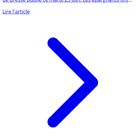
C’est une révolution pour l’AFER, selon le communiqué
de presse publié ce mardi 25 juin. Les épargnants ont
voté, à une (...)
Lire l'article