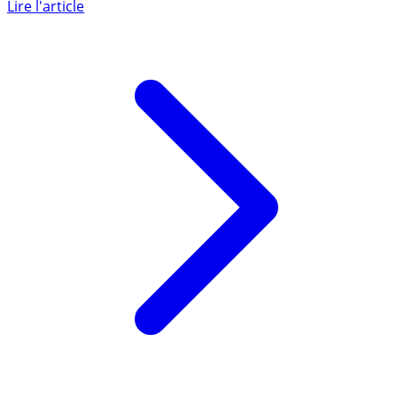
reculer l’âge légal de la retraite, modifier les conditions
du (...)
Lire l'article