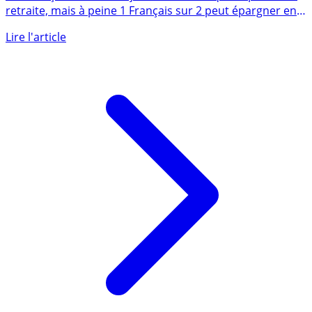
Les Français restent majoritairement inquiets pour leur
retraite, mais à peine 1 Français sur 2 peut épargner en
vue (...)
Lire l'article