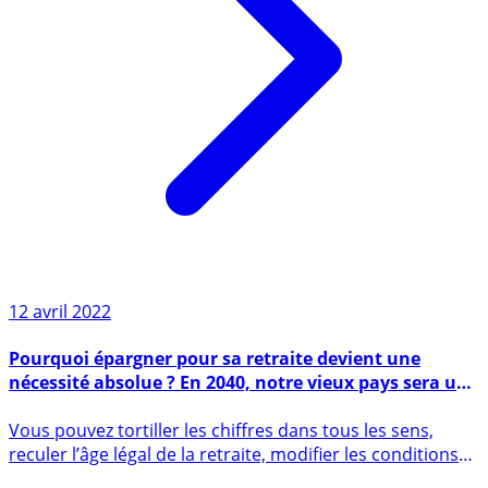
12 avril 2022
Pourquoi épargner pour sa retraite devient une
nécessité absolue ? En 2040, notre vieux pays sera un
pays de vieux, 50% de la population française adulte
Vous pouvez tortiller les chiffres dans tous les sens,
aura plus de 65 ans