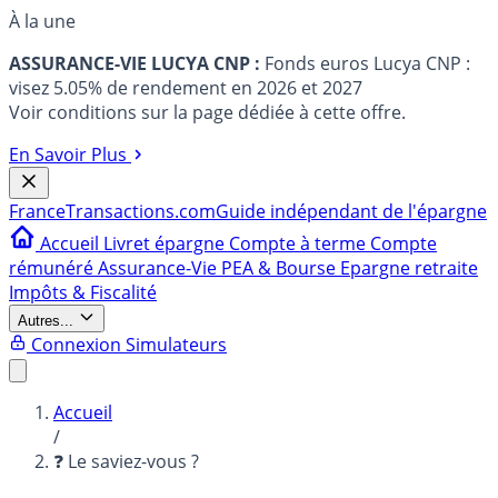
À la une
ASSURANCE-VIE LUCYA CNP :
Fonds euros Lucya CNP :
visez 5.05% de rendement en 2026 et 2027
Voir conditions sur la page dédiée à cette offre.
En Savoir Plus
France
Transactions.com
Guide indépendant de l'épargne
Accueil
Livret épargne
Compte à terme
Compte
rémunéré
Assurance-Vie
PEA & Bourse
Epargne retraite
Impôts & Fiscalité
Autres...
Connexion
Simulateurs
Accueil
/
❓ Le saviez-vous ?