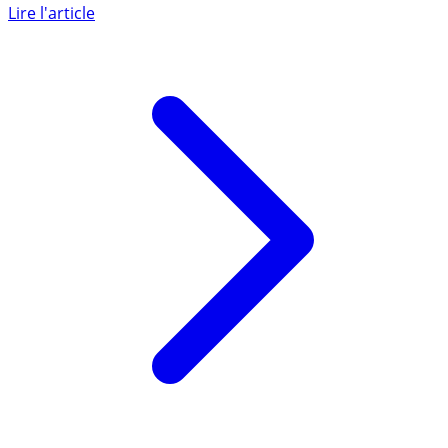
avril 2026 l’expulsion d’un locataire, notamment pour
cause (...)
Lire l'article