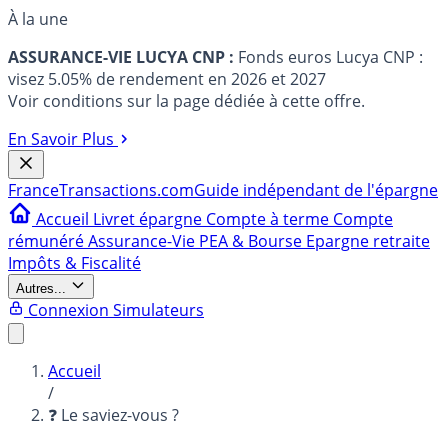
À la une
ASSURANCE-VIE LUCYA CNP :
Fonds euros Lucya CNP :
visez 5.05% de rendement en 2026 et 2027
Voir conditions sur la page dédiée à cette offre.
En Savoir Plus
France
Transactions.com
Guide indépendant de l'épargne
Accueil
Livret épargne
Compte à terme
Compte
rémunéré
Assurance-Vie
PEA & Bourse
Epargne retraite
Impôts & Fiscalité
Autres...
Connexion
Simulateurs
Accueil
/
❓ Le saviez-vous ?