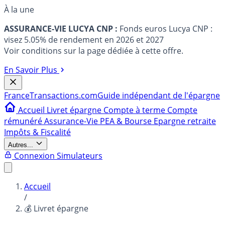
À la une
ASSURANCE-VIE LUCYA CNP :
Fonds euros Lucya CNP :
visez 5.05% de rendement en 2026 et 2027
Voir conditions sur la page dédiée à cette offre.
En Savoir Plus
France
Transactions.com
Guide indépendant de l'épargne
Accueil
Livret épargne
Compte à terme
Compte
rémunéré
Assurance-Vie
PEA & Bourse
Epargne retraite
Impôts & Fiscalité
Autres...
Connexion
Simulateurs
Accueil
/
💰 Livret épargne