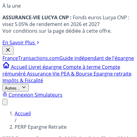
À la une
ASSURANCE-VIE LUCYA CNP :
Fonds euros Lucya CNP :
visez 5.05% de rendement en 2026 et 2027
Voir conditions sur la page dédiée à cette offre.
En Savoir Plus
France
Transactions.com
Guide indépendant de l'épargne
Accueil
Livret épargne
Compte à terme
Compte
rémunéré
Assurance-Vie
PEA & Bourse
Epargne retraite
Impôts & Fiscalité
Autres...
Connexion
Simulateurs
Accueil
/
PERP Epargne Retraite