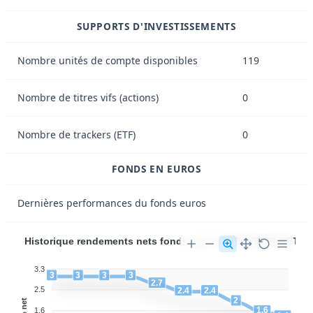
SUPPORTS D'INVESTISSEMENTS
Nombre unités de compte disponibles
119
Nombre de titres vifs (actions)
0
Nombre de trackers (ETF)
0
FONDS EN EUROS
Dernières performances du fonds euros
Historique rendements nets fonds euros SURAVENIR RETRA
3.3
3
3
3
3
2.7
2.5
2.4
2.4
2
% net
1.6
1.6