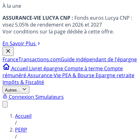
À la une
ASSURANCE-VIE LUCYA CNP :
Fonds euros Lucya CNP :
visez 5.05% de rendement en 2026 et 2027
Voir conditions sur la page dédiée à cette offre.
En Savoir Plus
France
Transactions.com
Guide indépendant de l'épargne
Accueil
Livret épargne
Compte à terme
Compte
rémunéré
Assurance-Vie
PEA & Bourse
Epargne retraite
Impôts & Fiscalité
Autres...
Connexion
Simulateurs
Accueil
/
PERP
/