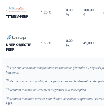
0,00
100,00
1,20 %
75
%
€
TITRES@PERP
0,00
1,50 %
45,00 €
30
UNEP OBJECTIF
%
PERP
(*)
: Frais sur versements indiqués dans les conditions générales ou négociés par
l'assureur.
(1)
: Dernier rendement publié pour le fonds en euros. Rendement net des frais d
(2)
: Montant minimal de versement à effectuer à la souscription.
(3)
: Montant minimum à verser pour chaque versement programmé. Les verseme
PERP.