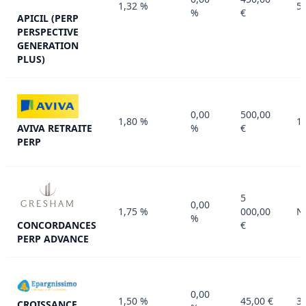
1,32 %
50
%
€
APICIL (PERP
PERSPECTIVE
GENERATION
PLUS)
0,00
500,00
1,80 %
10
%
€
AVIVA RETRAITE
PERP
5
0,00
1,75 %
000,00
N
%
€
CONCORDANCES
PERP ADVANCE
0,00
1,50 %
45,00 €
30
CROISSANCE