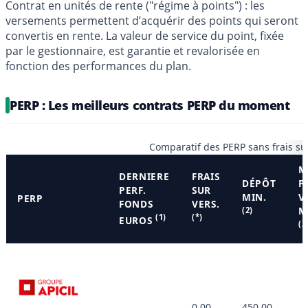
Contrat en unités de rente ("régime à points") : les
versements permettent d’acquérir des points qui seront
convertis en rente. La valeur de service du point, fixée
par le gestionnaire, est garantie et revalorisée en
fonction des performances du plan.
PERP : Les meilleurs contrats PERP du moment
Comparatif des PERP sans frais su
M
DERNIERE
FRAIS
DÉPÔT
P
PERF.
SUR
MIN.
V
PERP
FONDS
VERS.
M
(2)
(1)
(*)
EUROS
(3
0,00
450,00