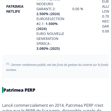
EUR
NEOEURO
PATRIMEA
ALLO
GARANTI 2:
0.00 %
NETLIFE
LONG
2.500% (2024)
0.70
EUROSELECTION
NEO
#2.1:
1.500%
GARA
(2024)
0.00
EURO NOUVELLE
GENERATION
SPIRICA :
3.080% (2025)
(1)
:
Dernier rendement publié, net des frais de gestion du contrat sur le fonds 
sociaux.
Patrimea PERP
Lancé commercialement en 2014, Patrimea PERP n’est
autre que le PERP de Suravenir, disponible auprès de