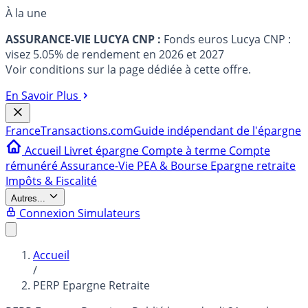
À la une
ASSURANCE-VIE LUCYA CNP :
Fonds euros Lucya CNP :
visez 5.05% de rendement en 2026 et 2027
Voir conditions sur la page dédiée à cette offre.
En Savoir Plus
France
Transactions.com
Guide indépendant de l'épargne
Accueil
Livret épargne
Compte à terme
Compte
rémunéré
Assurance-Vie
PEA & Bourse
Epargne retraite
Impôts & Fiscalité
Autres...
Connexion
Simulateurs
Accueil
/
PERP Epargne Retraite