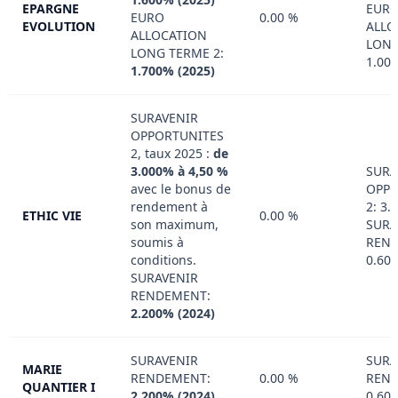
EPARGNE
EUR
EURO
0.00 %
EVOLUTION
ALLO
ALLOCATION
LONG
LONG TERME 2:
1.00
1.700% (2025)
SURAVENIR
OPPORTUNITES
2, taux 2025 :
de
3.000% à 4,50 %
SURA
avec le bonus de
OPPO
rendement à
2: 3.
ETHIC VIE
0.00 %
son maximum,
SURA
soumis à
REND
conditions.
0.60
SURAVENIR
RENDEMENT:
2.200% (2024)
SURAVENIR
SURA
MARIE
RENDEMENT:
0.00 %
REND
QUANTIER I
2.200% (2024)
0.60