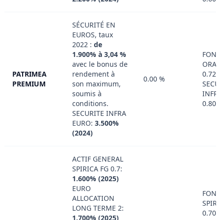
SÉCURITÉ EN
EUROS, taux
2022 :
de
1.900% à 3,04 %
FOND
avec le bonus de
ORAD
PATRIMEA
rendement à
0.72
0.00 %
PREMIUM
son maximum,
SECU
soumis à
INFR
conditions.
0.80
SECURITE INFRA
EURO:
3.500%
(2024)
ACTIF GENERAL
SPIRICA FG 0.7:
1.600% (2025)
EURO
FON
ALLOCATION
SPIRI
LONG TERME 2:
0.70
1.700% (2025)