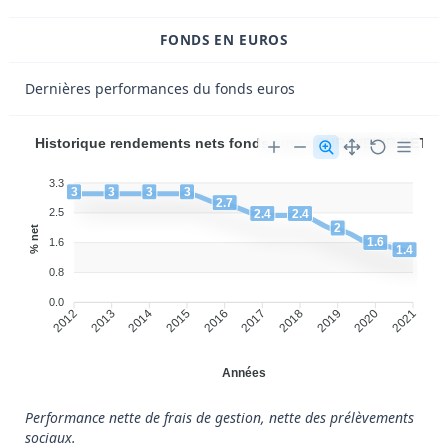
FONDS EN EUROS
Dernières performances du fonds euros
Historique rendements nets fonds euros SURAVENIR RETRA
3.3
3
3
3
3
2.7
2.5
2.4
2.4
2
% net
1.6
1.6
1.4
0.8
0.0
2013
2014
2016
2017
2019
2020
2012
2015
2018
2021
Années
Performance nette de frais de gestion, nette des prélèvements
sociaux.