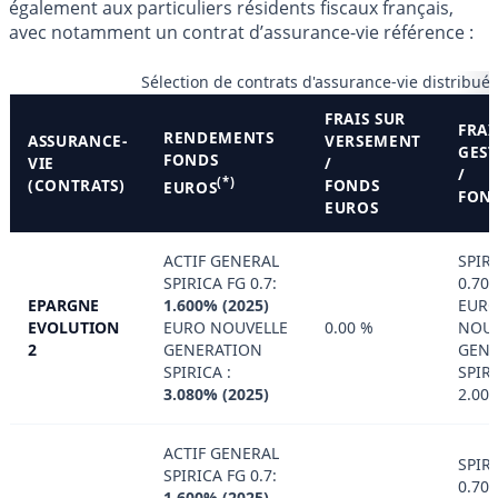
également aux particuliers résidents fiscaux français,
avec notamment un contrat d’assurance-vie référence :
Sélection de contrats d'assurance-vie distribué
FRAIS SUR
FRAI
RENDEMENTS
ASSURANCE-
VERSEMENT
GES
FONDS
VIE
/
/
(*)
(CONTRATS)
FONDS
EUROS
FON
EUROS
ACTIF GENERAL
SPIRI
SPIRICA FG 0.7:
0.70
EPARGNE
1.600% (2025)
EUR
EVOLUTION
EURO NOUVELLE
0.00 %
NOUV
2
GENERATION
GENE
SPIRICA :
SPIRI
3.080% (2025)
2.00
ACTIF GENERAL
SPIRI
SPIRICA FG 0.7:
0.70
1.600% (2025)