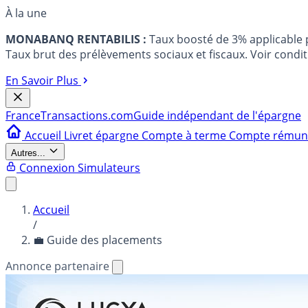
À la une
MONABANQ RENTABILIS :
Taux boosté de 3% applicable
Taux brut des prélèvements sociaux et fiscaux. Voir conditi
En Savoir Plus
France
Transactions.com
Guide indépendant de l'épargne
Accueil
Livret épargne
Compte à terme
Compte rému
Autres...
Connexion
Simulateurs
Accueil
/
💼 Guide des placements
Annonce partenaire