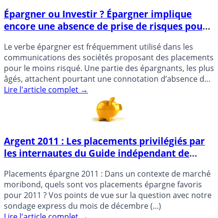
Épargner ou Investir ? Épargner implique
encore une absence de prise de risques pour
bon nombre d’épargnants, à tort ?
Le verbe épargner est fréquemment utilisé dans les
communications des sociétés proposant des placements
pour le moins risqué. Une partie des épargnants, les plus
âgés, attachent pourtant une connotation d’absence de
risque à (...)
Lire l'article complet
→
Argent 2011 : Les placements privilégiés par
les internautes du Guide indépendant de
l’épargne (Sondage)
Placements épargne 2011 : Dans un contexte de marché
moribond, quels sont vos placements épargne favoris
pour 2011 ? Vos points de vue sur la question avec notre
sondage express du mois de décembre (...)
Lire l'article complet
→