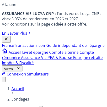
À la une
ASSURANCE-VIE LUCYA CNP :
Fonds euros Lucya CNP :
visez 5.05% de rendement en 2026 et 2027
Voir conditions sur la page dédiée à cette offre.
En Savoir Plus
France
Transactions.com
Guide indépendant de l'épargne
Accueil
Livret épargne
Compte à terme
Compte
rémunéré
Assurance-Vie
PEA & Bourse
Epargne retraite
Impôts & Fiscalité
Autres...
Connexion
Simulateurs
Accueil
/
Sondages