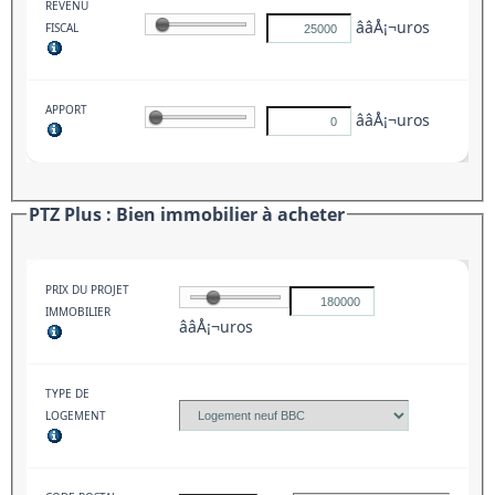
REVENU
ââÅ¡¬uros
FISCAL
APPORT
ââÅ¡¬uros
PTZ Plus : Bien immobilier à acheter
PRIX DU PROJET
IMMOBILIER
ââÅ¡¬uros
TYPE DE
LOGEMENT