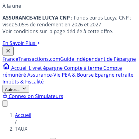
À la une
ASSURANCE-VIE LUCYA CNP :
Fonds euros Lucya CNP :
visez 5.05% de rendement en 2026 et 2027
Voir conditions sur la page dédiée à cette offre.
En Savoir Plus
France
Transactions.com
Guide indépendant de l'épargne
Accueil
Livret épargne
Compte à terme
Compte
rémunéré
Assurance-Vie
PEA & Bourse
Epargne retraite
Impôts & Fiscalité
Autres...
Connexion
Simulateurs
Accueil
/
TAUX