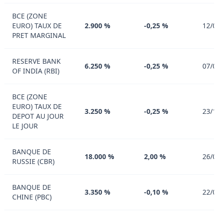
BCE (ZONE
EURO) TAUX DE
2.900 %
-0,25 %
12/0
PRET MARGINAL
RESERVE BANK
6.250 %
-0,25 %
07/0
OF INDIA (RBI)
BCE (ZONE
EURO) TAUX DE
3.250 %
-0,25 %
23/1
DEPOT AU JOUR
LE JOUR
BANQUE DE
18.000 %
2,00 %
26/0
RUSSIE (CBR)
BANQUE DE
3.350 %
-0,10 %
22/0
CHINE (PBC)