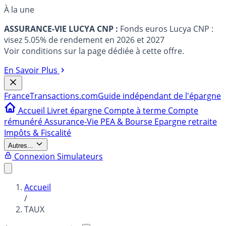
À la une
ASSURANCE-VIE LUCYA CNP :
Fonds euros Lucya CNP :
visez 5.05% de rendement en 2026 et 2027
Voir conditions sur la page dédiée à cette offre.
En Savoir Plus
France
Transactions.com
Guide indépendant de l'épargne
Accueil
Livret épargne
Compte à terme
Compte
rémunéré
Assurance-Vie
PEA & Bourse
Epargne retraite
Impôts & Fiscalité
Autres...
Connexion
Simulateurs
Accueil
/
TAUX