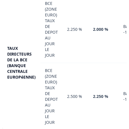
BCE
(ZONE
EURO)
TAUX
DE
Ba
2.250 %
2.000 %
DEPOT
-1
AU
JOUR
TAUX
LE
DIRECTEURS
JOUR
DE LA BCE
(BANQUE
BCE
CENTRALE
(ZONE
EUROPéENNE)
EURO)
TAUX
DE
Ba
2.500 %
2.250 %
DEPOT
-1
AU
JOUR
LE
JOUR