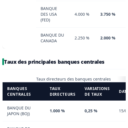
BANQUE
DES USA
4.000 %
3.750 %
(FED)
BANQUE DU
2.250 %
2.000 %
CANADA
Taux des principales banques centrales
Taux directeurs des banques centrales
BANQUES
TAUX
VARIATIONS
DAT
CENTRALES
DIRECTEURS
DE TAUX
BANQUE DU
1.000 %
0,25 %
15/0
JAPON (BOJ)