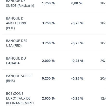
BANQUE DE
1.750 %
0,00 %
18/1
SUEDE (Riksbank)
BANQUE D
ANGLETERRE
3.750 %
-0,25 %
18/1
(BOE)
BANQUE DES
3.750 %
-0,25 %
10/1
USA (FED)
BANQUE DU
2.000 %
-0,25 %
29/1
CANADA
BANQUE SUISSE
0.250 %
-0,25 %
20/0
(BNS)
BCE (ZONE
EURO) TAUX DE
2.650 %
-0,25 %
12/0
REFINANCEMENT