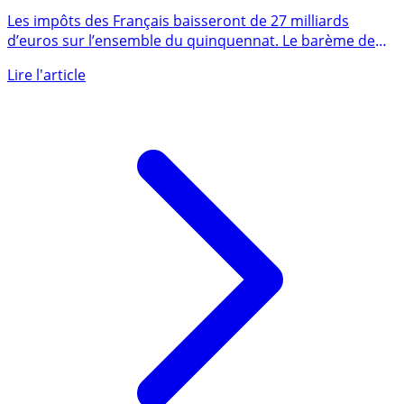
sur le revenu, de 14% à 11%, soit 526€ d’économies (au
maximum)
Les impôts des Français baisseront de 27 milliards
d’euros sur l’ensemble du quinquennat. Le barème de
l’impôt sur le (...)
Lire l'article