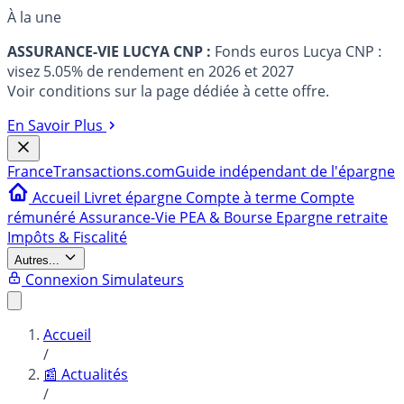
À la une
ASSURANCE-VIE LUCYA CNP :
Fonds euros Lucya CNP :
visez 5.05% de rendement en 2026 et 2027
Voir conditions sur la page dédiée à cette offre.
En Savoir Plus
France
Transactions.com
Guide indépendant de l'épargne
Accueil
Livret épargne
Compte à terme
Compte
rémunéré
Assurance-Vie
PEA & Bourse
Epargne retraite
Impôts & Fiscalité
Autres...
Connexion
Simulateurs
Accueil
/
📰 Actualités
/