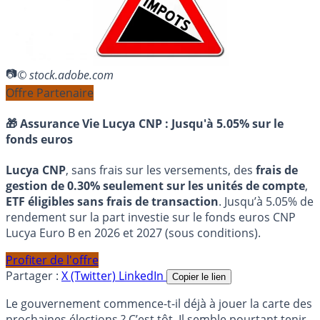
© stock.adobe.com
Offre Partenaire
🎁 Assurance Vie Lucya CNP :
Jusqu'à 5.05% sur le
fonds euros
Lucya CNP
, sans frais sur les versements, des
frais de
gestion de 0.30% seulement sur les unités de compte
,
ETF éligibles sans frais de transaction
. Jusqu’à 5.05% de
rendement sur la part investie sur le fonds euros CNP
Lucya Euro B en 2026 et 2027 (sous conditions).
Profiter de l'offre
Partager :
X (Twitter)
LinkedIn
Copier le lien
Le gouvernement commence-t-il déjà à jouer la carte des
prochaines élections ? C’est tôt. Il semble pourtant tenir