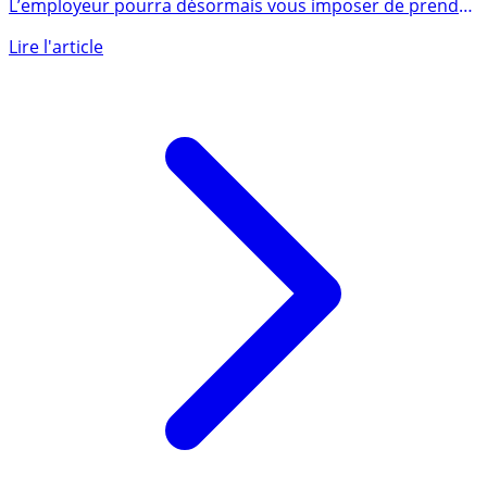
L’état d’urgence sanitaire bouscule le code du travail.
L’employeur pourra désormais vous imposer de prendre
vos congés, (...)
Lire l'article