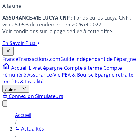
À la une
ASSURANCE-VIE LUCYA CNP :
Fonds euros Lucya CNP :
visez 5.05% de rendement en 2026 et 2027
Voir conditions sur la page dédiée à cette offre.
En Savoir Plus
France
Transactions.com
Guide indépendant de l'épargne
Accueil
Livret épargne
Compte à terme
Compte
rémunéré
Assurance-Vie
PEA & Bourse
Epargne retraite
Impôts & Fiscalité
Autres...
Connexion
Simulateurs
Accueil
/
📰 Actualités
/